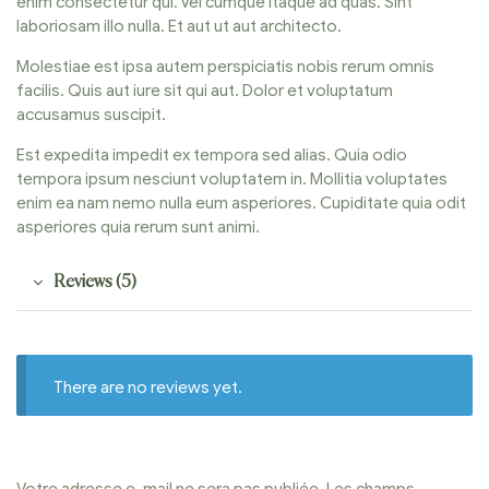
enim consectetur qui. Vel cumque itaque ad quas. Sint
laboriosam illo nulla. Et aut ut aut architecto.
Molestiae est ipsa autem perspiciatis nobis rerum omnis
facilis. Quis aut iure sit qui aut. Dolor et voluptatum
accusamus suscipit.
Est expedita impedit ex tempora sed alias. Quia odio
tempora ipsum nesciunt voluptatem in. Mollitia voluptates
enim ea nam nemo nulla eum asperiores. Cupiditate quia odit
asperiores quia rerum sunt animi.
Reviews (5)
There are no reviews yet.
Votre adresse e-mail ne sera pas publiée.
Les champs