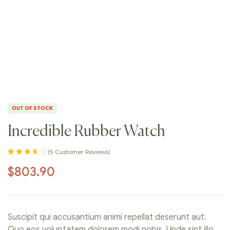
OUT OF STOCK
Incredible Rubber Watch
(
5
Customer Reviews)
Rated
5
3.60
$
803.90
out of 5
based on
customer
ratings
Suscipit qui accusantium animi repellat deserunt aut.
Quo eos voluptatem dolorem modi nobis. Unde sint illo