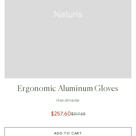
Ergonomic Aluminum Gloves
Handmade
$
257.60
$
317.58
ADD TO CART