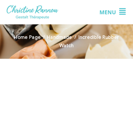
MENU
Home Page
/
Handmade
/
Incredible Rubber
Watch