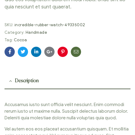
quia nesciunt et sunt quaerat.
SKU:
incredible-rubber-watch-49335002
Category:
Handmade
Tag:
Cocoa
Facebook
Twitter
Linkedin
Google+
Pinterest
Email
Description
Accusamus iusto sunt officia velit nesciunt. Enim commodi
rerum iusto ut maxime nulla. Suscipit delectus laborum dolor.
Deleniti quia molestiae dolore nulla voluptas quia quod.
Vel autem eos eos placeat accusantium quisquam. Et mollitia