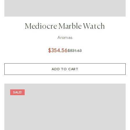
Mediocre Marble Watch
Aromas
$
354.56
$
831.63
ADD TO CART
SALE!