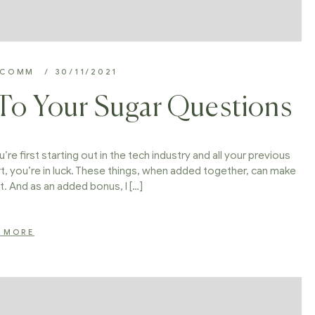
BCOMM
30/11/2021
To Your Sugar Questions
’re first starting out in the tech industry and all your previous
t, you’re in luck. These things, when added together, can make
t. And as an added bonus, I […]
 MORE