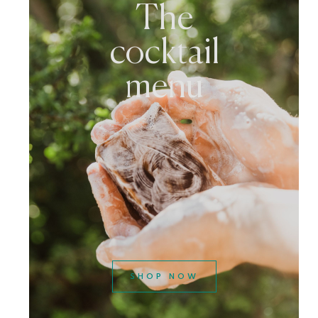
The
cocktail
menu
SHOP NOW