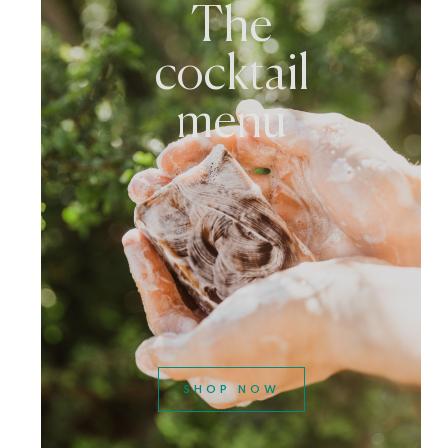
The
cocktail
menu
SHOP NOW